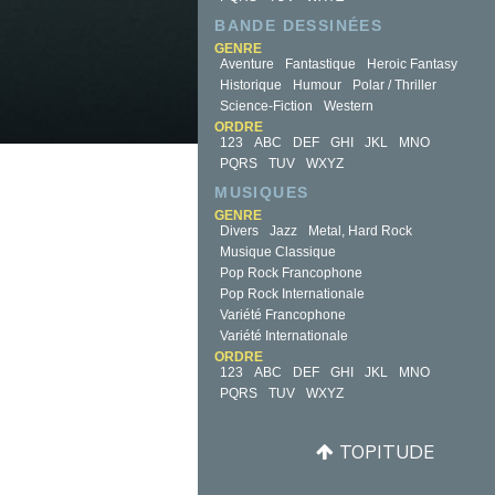
BANDE DESSINÉES
GENRE
Aventure
Fantastique
Heroic Fantasy
Historique
Humour
Polar / Thriller
Science-Fiction
Western
ORDRE
123
ABC
DEF
GHI
JKL
MNO
PQRS
TUV
WXYZ
MUSIQUES
GENRE
Divers
Jazz
Metal, Hard Rock
Musique Classique
Pop Rock Francophone
Pop Rock Internationale
Variété Francophone
Variété Internationale
ORDRE
123
ABC
DEF
GHI
JKL
MNO
PQRS
TUV
WXYZ
TOPITUDE