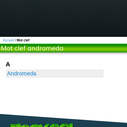
Accueil
/
Mot clef
Mot clef andromeda
A
Andromeda