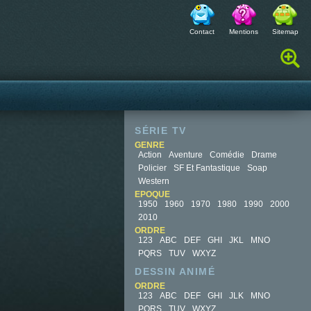
Contact
Mentions
Sitemap
Rechercher :
SÉRIE TV
GENRE
Action
Aventure
Comédie
Drame
Policier
SF Et Fantastique
Soap
Western
EPOQUE
1950
1960
1970
1980
1990
2000
2010
ORDRE
123
ABC
DEF
GHI
JKL
MNO
PQRS
TUV
WXYZ
DESSIN ANIMÉ
ORDRE
123
ABC
DEF
GHI
JLK
MNO
PQRS
TUV
WXYZ