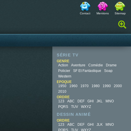
Contact
Mentions
Sitemap
Rechercher :
SÉRIE TV
GENRE
Action
Aventure
Comédie
Drame
Policier
SF Et Fantastique
Soap
Western
EPOQUE
1950
1960
1970
1980
1990
2000
2010
ORDRE
123
ABC
DEF
GHI
JKL
MNO
PQRS
TUV
WXYZ
DESSIN ANIMÉ
ORDRE
123
ABC
DEF
GHI
JLK
MNO
PQRS
TUV
WXYZ