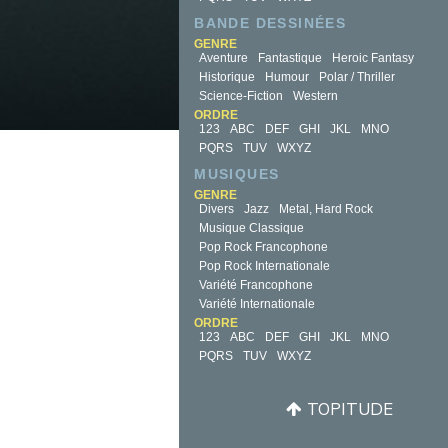
BANDE DESSINÉES
GENRE
Aventure
Fantastique
Heroic Fantasy
Historique
Humour
Polar / Thriller
Science-Fiction
Western
ORDRE
123
ABC
DEF
GHI
JKL
MNO
PQRS
TUV
WXYZ
MUSIQUES
GENRE
Divers
Jazz
Metal, Hard Rock
Musique Classique
Pop Rock Francophone
Pop Rock Internationale
Variété Francophone
Variété Internationale
ORDRE
123
ABC
DEF
GHI
JKL
MNO
PQRS
TUV
WXYZ
TOPITUDE