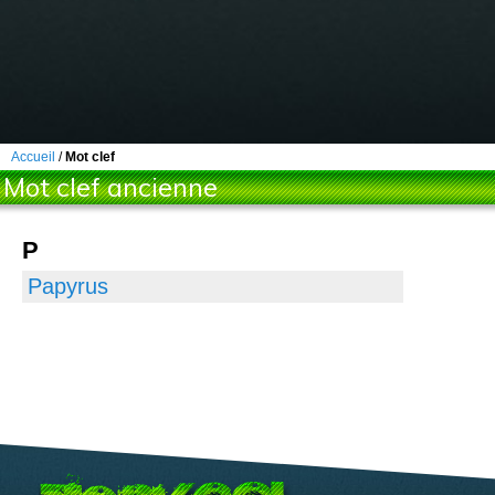
Accueil
/
Mot clef
Mot clef ancienne
P
Papyrus