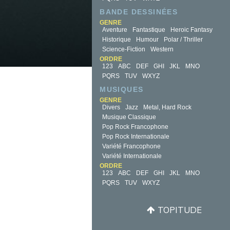
BANDE DESSINÉES
GENRE
Aventure
Fantastique
Heroic Fantasy
Historique
Humour
Polar / Thriller
Science-Fiction
Western
ORDRE
123
ABC
DEF
GHI
JKL
MNO
PQRS
TUV
WXYZ
MUSIQUES
GENRE
Divers
Jazz
Metal, Hard Rock
Musique Classique
Pop Rock Francophone
Pop Rock Internationale
Variété Francophone
Variété Internationale
ORDRE
123
ABC
DEF
GHI
JKL
MNO
PQRS
TUV
WXYZ
TOPITUDE