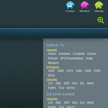
Contact
Mentions
Sitemap
Rechercher :
SÉRIE TV
GENRE
Action
Aventure
Comédie
Drame
Policier
SF Et Fantastique
Soap
Western
EPOQUE
1950
1960
1970
1980
1990
2000
2010
ORDRE
123
ABC
DEF
GHI
JKL
MNO
PQRS
TUV
WXYZ
DESSIN ANIMÉ
ORDRE
123
ABC
DEF
GHI
JLK
MNO
PQRS
TUV
WXYZ