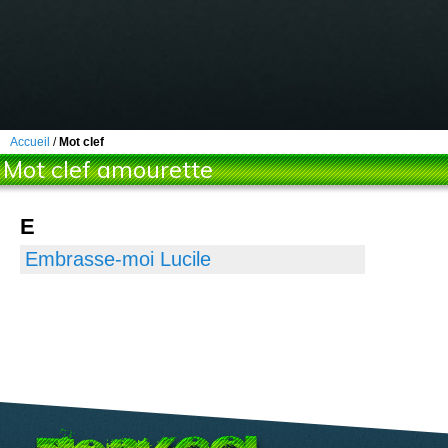
Accueil
/
Mot clef
Mot clef amourette
E
Embrasse-moi Lucile