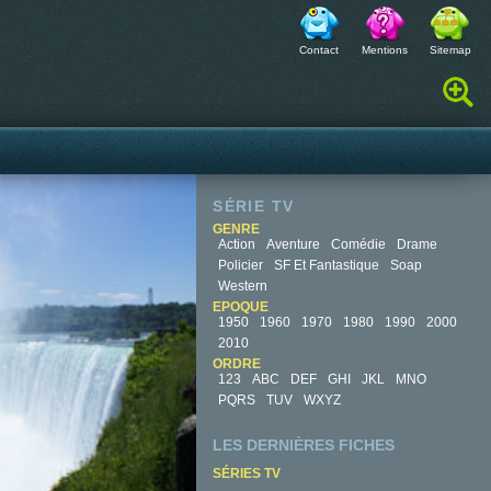
Contact
Mentions
Sitemap
Rechercher :
SÉRIE TV
GENRE
Action
Aventure
Comédie
Drame
Policier
SF Et Fantastique
Soap
Western
EPOQUE
1950
1960
1970
1980
1990
2000
2010
ORDRE
123
ABC
DEF
GHI
JKL
MNO
PQRS
TUV
WXYZ
LES DERNIÈRES FICHES
SÉRIES TV