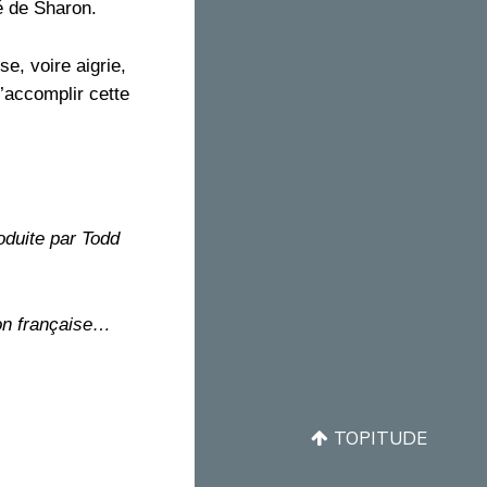
é de Sharon.
e, voire aigrie,
d’accomplir cette
oduite par Todd
ion française…
TOPITUDE