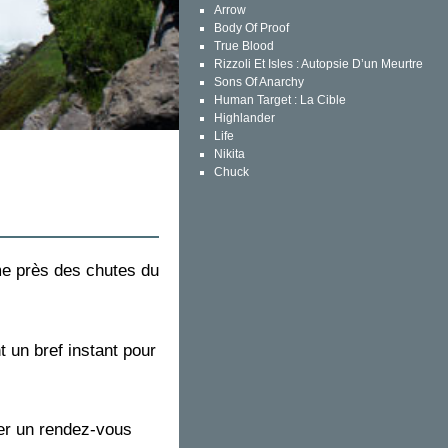
Arrow
Body Of Proof
True Blood
Rizzoli Et Isles : Autopsie D’un Meurtre
Sons Of Anarchy
Human Target : La Cible
Highlander
Life
Nikita
Chuck
ome près des chutes du
t un bref instant pour
ser un rendez-vous