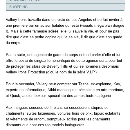
SHOPPING
Vallery Irons travaille dans un resto de Los Angeles et se fait inviter à
une première par un acteur habitué du resto (wouah, méga plan drague
!). Mais à cette fameuse soirée, elle lui sauve la vie, et pour ne pas
dire que c’est sa petite copine qui l’a sauvé, il dit que c’est son garde
du corps.
Par la suite, une agence de garde du corps entend parler d’elle et lui
offre le poste de dirigeante honorifique de cette agence qui a pour but
de protéger les stars de Beverly Hills et qui se nommera désormais
Vallery Irons Protection (d’où le nom de la série V.I.P.).
Pour la seconder, Vallery peut compter sur Tasha, ex-espionne, Kay,
experte en informatique, Nikki mannequin spécialiste en arts martiaux,
et Quick, ancien boxeur, spécialiste des armes toute catégorie.
Aux intrigues cousues de fil blanc se succéderont stupres et
châtiments, suites luxueuses, voitures hors de prix, bijoux éclatants
et vêtements de renom, somptueux écrins pour les charmants
diamants que sont ces top-models bodyguards.