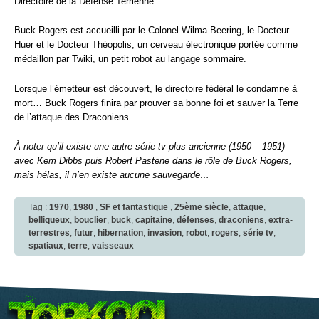
Directoire de la Défense Terrienne.
Buck Rogers est accueilli par le Colonel Wilma Beering, le Docteur
Huer et le Docteur Théopolis, un cerveau électronique portée comme
médaillon par Twiki, un petit robot au langage sommaire.
Lorsque l’émetteur est découvert, le directoire fédéral le condamne à
mort… Buck Rogers finira par prouver sa bonne foi et sauver la Terre
de l’attaque des Draconiens…
À noter qu’il existe une autre série tv plus ancienne (1950 – 1951)
avec Kem Dibbs puis Robert Pastene dans le rôle de Buck Rogers,
mais hélas, il n’en existe aucune sauvegarde…
Tag :
1970
,
1980
,
SF et fantastique
,
25ème siècle
,
attaque
,
belliqueux
,
bouclier
,
buck
,
capitaine
,
défenses
,
draconiens
,
extra-
terrestres
,
futur
,
hibernation
,
invasion
,
robot
,
rogers
,
série tv
,
spatiaux
,
terre
,
vaisseaux