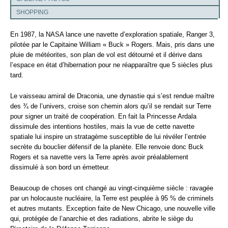
SHOPPING
En 1987, la NASA lance une navette d’exploration spatiale, Ranger 3,
pilotée par le Capitaine William « Buck » Rogers. Mais, pris dans une
pluie de météorites, son plan de vol est détourné et il dérive dans
l’espace en état d’hibernation pour ne réapparaître que 5 siècles plus
tard.
Le vaisseau amiral de Draconia, une dynastie qui s’est rendue maître
des ¾ de l’univers, croise son chemin alors qu’il se rendait sur Terre
pour signer un traité de coopération. En fait la Princesse Ardala
dissimule des intentions hostiles, mais la vue de cette navette
spatiale lui inspire un stratagème susceptible de lui révéler l’entrée
secrète du bouclier défensif de la planète. Elle renvoie donc Buck
Rogers et sa navette vers la Terre après avoir préalablement
dissimulé à son bord un émetteur.
Beaucoup de choses ont changé au vingt-cinquième siècle : ravagée
par un holocauste nucléaire, la Terre est peuplée à 95 % de criminels
et autres mutants. Exception faite de New Chicago, une nouvelle ville
qui, protégée de l’anarchie et des radiations, abrite le siège du