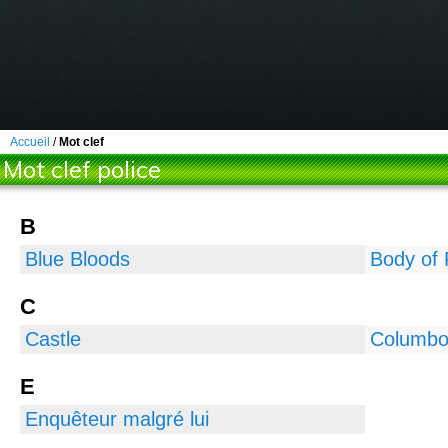
Accueil
/
Mot clef
Mot clef police
B
Blue Bloods
Body of 
C
Castle
Columb
E
Enquêteur malgré lui