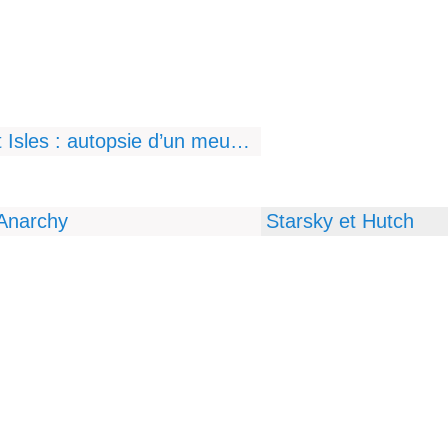
Rizzoli et Isles : autopsie d’un meurtre
Anarchy
Starsky et Hutch