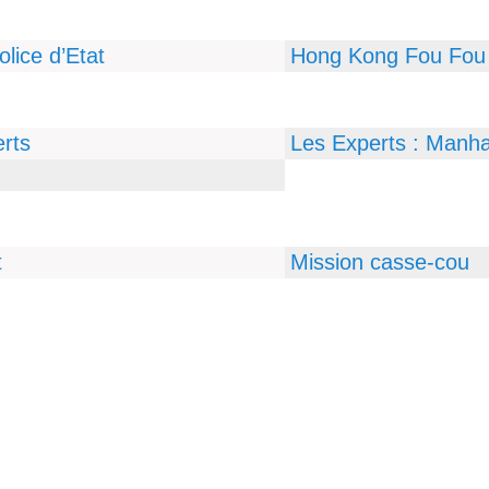
olice d’Etat
Hong Kong Fou Fou
rts
Les Experts : Manha
t
Mission casse-cou