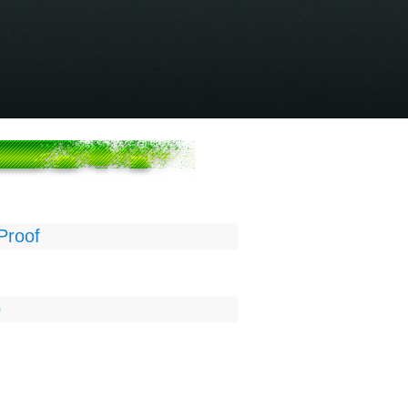
Proof
o