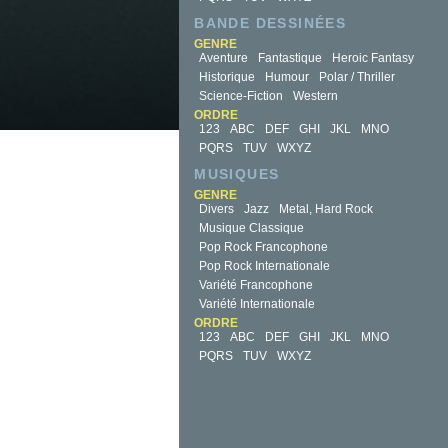
BANDE DESSINÉES
GENRE
Aventure
Fantastique
Heroic Fantasy
Historique
Humour
Polar / Thriller
Science-Fiction
Western
ORDRE
123
ABC
DEF
GHI
JKL
MNO
PQRS
TUV
WXYZ
MUSIQUES
GENRE
Divers
Jazz
Metal, Hard Rock
Musique Classique
Pop Rock Francophone
Pop Rock Internationale
Variété Francophone
Variété Internationale
ORDRE
123
ABC
DEF
GHI
JKL
MNO
PQRS
TUV
WXYZ