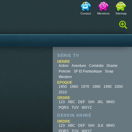
Contact
Mentions
Sitemap
Rechercher :
SÉRIE TV
GENRE
Action
Aventure
Comédie
Drame
Policier
SF Et Fantastique
Soap
Western
EPOQUE
1950
1960
1970
1980
1990
2000
2010
ORDRE
123
ABC
DEF
GHI
JKL
MNO
PQRS
TUV
WXYZ
DESSIN ANIMÉ
ORDRE
123
ABC
DEF
GHI
JLK
MNO
PQRS
TUV
WXYZ