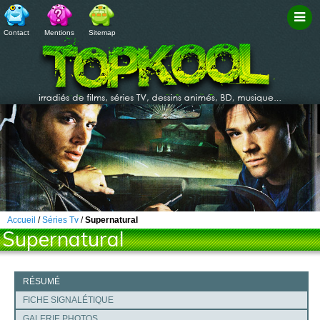
Contact
Mentions
Sitemap
Filtr
Accueil
/
Séries Tv
/
Supernatural
Supernatural
RÉSUMÉ
FICHE SIGNALÉTIQUE
GALERIE PHOTOS