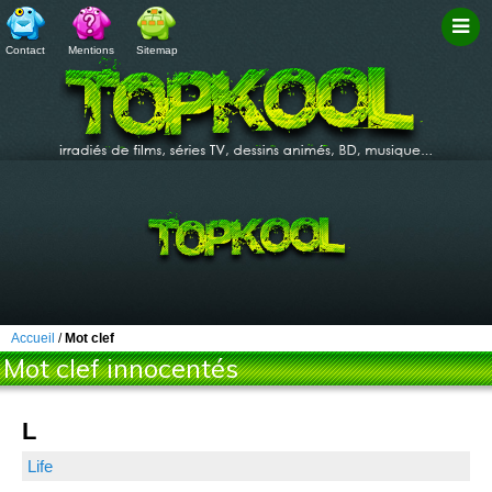
Contact
Mentions
Sitemap
Filtr
Accueil
/
Mot clef
Mot clef innocentés
L
Life