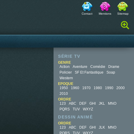
Contact
Mentions
Sitemap
Rechercher :
SÉRIE TV
GENRE
Action
Aventure
Comédie
Drame
Policier
SF Et Fantastique
Soap
Western
EPOQUE
1950
1960
1970
1980
1990
2000
2010
ORDRE
123
ABC
DEF
GHI
JKL
MNO
PQRS
TUV
WXYZ
DESSIN ANIMÉ
ORDRE
123
ABC
DEF
GHI
JLK
MNO
PQRS
TUV
WXYZ