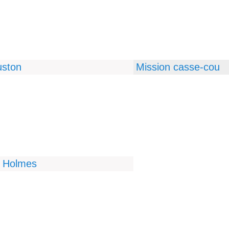
uston
Mission casse-cou
k Holmes