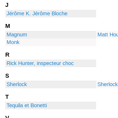
J
Jérôme K. Jérôme Bloche
M
Magnum
Matt Ho
Monk
R
Rick Hunter, inspecteur choc
S
Sherlock
Sherloc
T
Tequila et Bonetti
V