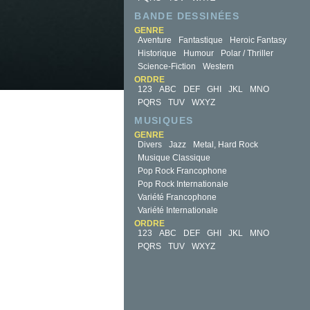
BANDE DESSINÉES
GENRE
Aventure
Fantastique
Heroic Fantasy
Historique
Humour
Polar / Thriller
Science-Fiction
Western
ORDRE
123
ABC
DEF
GHI
JKL
MNO
PQRS
TUV
WXYZ
MUSIQUES
GENRE
Divers
Jazz
Metal, Hard Rock
Musique Classique
Pop Rock Francophone
Pop Rock Internationale
Variété Francophone
Variété Internationale
ORDRE
123
ABC
DEF
GHI
JKL
MNO
PQRS
TUV
WXYZ