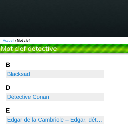
Accueil
/
Mot clef
Mot clef détective
B
Blacksad
D
Détective Conan
E
Edgar de la Cambriole – Edgar, détective cambrioleur