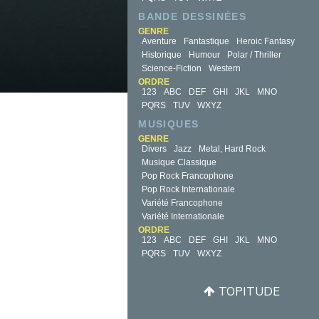
BANDE DESSINÉES
GENRE
Aventure
Fantastique
Heroic Fantasy
Historique
Humour
Polar / Thriller
Science-Fiction
Western
ORDRE
123
ABC
DEF
GHI
JKL
MNO
PQRS
TUV
WXYZ
MUSIQUES
GENRE
Divers
Jazz
Metal, Hard Rock
Musique Classique
Pop Rock Francophone
Pop Rock Internationale
Variété Francophone
Variété Internationale
ORDRE
123
ABC
DEF
GHI
JKL
MNO
PQRS
TUV
WXYZ
TOPITUDE