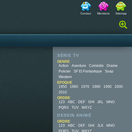
Contact
Mentions
Sitemap
Rechercher :
SÉRIE TV
GENRE
Action
Aventure
Comédie
Drame
Policier
SF Et Fantastique
Soap
Western
EPOQUE
1950
1960
1970
1980
1990
2000
2010
ORDRE
123
ABC
DEF
GHI
JKL
MNO
PQRS
TUV
WXYZ
DESSIN ANIMÉ
ORDRE
123
ABC
DEF
GHI
JLK
MNO
PQRS
TUV
WXYZ