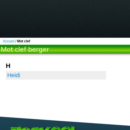
Accueil
/
Mot clef
Mot clef berger
H
Heidi