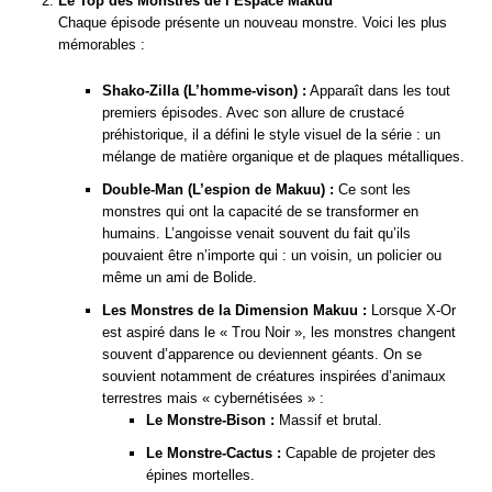
Le Top des Monstres de l’Espace Makuu
Chaque épisode présente un nouveau monstre. Voici les plus
mémorables :
Shako-Zilla (L’homme-vison) :
Apparaît dans les tout
premiers épisodes. Avec son allure de crustacé
préhistorique, il a défini le style visuel de la série : un
mélange de matière organique et de plaques métalliques.
Double-Man (L’espion de Makuu) :
Ce sont les
monstres qui ont la capacité de se transformer en
humains. L’angoisse venait souvent du fait qu’ils
pouvaient être n’importe qui : un voisin, un policier ou
même un ami de Bolide.
Les Monstres de la Dimension Makuu :
Lorsque X-Or
est aspiré dans le « Trou Noir », les monstres changent
souvent d’apparence ou deviennent géants. On se
souvient notamment de créatures inspirées d’animaux
terrestres mais « cybernétisées » :
Le Monstre-Bison :
Massif et brutal.
Le Monstre-Cactus :
Capable de projeter des
épines mortelles.