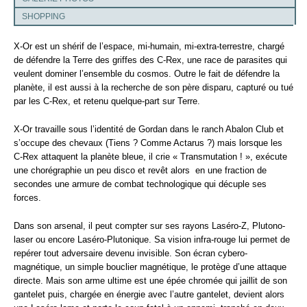
SHOPPING
X-Or est un shérif de l’espace, mi-humain, mi-extra-terrestre, chargé
de défendre la Terre des griffes des C-Rex, une race de parasites qui
veulent dominer l’ensemble du cosmos. Outre le fait de défendre la
planète, il est aussi à la recherche de son père disparu, capturé ou tué
par les C-Rex, et retenu quelque-part sur Terre.
X-Or travaille sous l’identité de Gordan dans le ranch Abalon Club et
s’occupe des chevaux (Tiens ? Comme Actarus ?) mais lorsque les
C-Rex attaquent la planète bleue, il crie « Transmutation ! », exécute
une chorégraphie un peu disco et revêt alors en une fraction de
secondes une armure de combat technologique qui décuple ses
forces.
Dans son arsenal, il peut compter sur ses rayons Laséro-Z, Plutono-
laser ou encore Laséro-Plutonique. Sa vision infra-rouge lui permet de
repérer tout adversaire devenu invisible. Son écran cybero-
magnétique, un simple bouclier magnétique, le protège d’une attaque
directe. Mais son arme ultime est une épée chromée qui jaillit de son
gantelet puis, chargée en énergie avec l’autre gantelet, devient alors