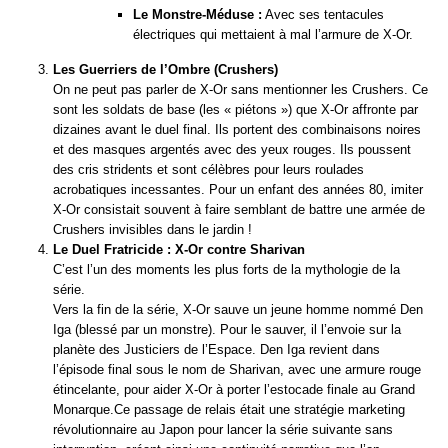
Le Monstre-Méduse :
Avec ses tentacules
électriques qui mettaient à mal l’armure de X-Or.
Les Guerriers de l’Ombre (Crushers)
On ne peut pas parler de X-Or sans mentionner les Crushers. Ce
sont les soldats de base (les « piétons ») que X-Or affronte par
dizaines avant le duel final. Ils portent des combinaisons noires
et des masques argentés avec des yeux rouges. Ils poussent
des cris stridents et sont célèbres pour leurs roulades
acrobatiques incessantes. Pour un enfant des années 80, imiter
X-Or consistait souvent à faire semblant de battre une armée de
Crushers invisibles dans le jardin !
Le Duel Fratricide : X-Or contre Sharivan
C’est l’un des moments les plus forts de la mythologie de la
série.
Vers la fin de la série, X-Or sauve un jeune homme nommé Den
Iga (blessé par un monstre). Pour le sauver, il l’envoie sur la
planète des Justiciers de l’Espace. Den Iga revient dans
l’épisode final sous le nom de Sharivan, avec une armure rouge
étincelante, pour aider X-Or à porter l’estocade finale au Grand
Monarque.Ce passage de relais était une stratégie marketing
révolutionnaire au Japon pour lancer la série suivante sans