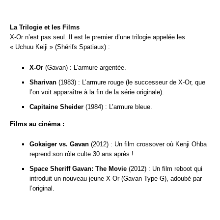
La Trilogie et les Films
X-Or n’est pas seul. Il est le premier d’une trilogie appelée les
« Uchuu Keiji » (Shérifs Spatiaux) :
X-Or
(Gavan) : L’armure argentée.
Sharivan
(1983) : L’armure rouge (le successeur de X-Or, que
l’on voit apparaître à la fin de la série originale).
Capitaine Sheider
(1984) : L’armure bleue.
Films au cinéma :
Gokaiger vs. Gavan
(2012) : Un film crossover où Kenji Ohba
reprend son rôle culte 30 ans après !
Space Sheriff Gavan: The Movie
(2012) : Un film reboot qui
introduit un nouveau jeune X-Or (Gavan Type-G), adoubé par
l’original.