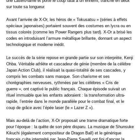
une Laséro-lame et porte le coup fatal à un ennemi, tranché en deux
sur toute sa longueur.
Avant l’arrivée de X-Or, les héros de « Tokusatsu » (séries à effets
spéciaux japonaises) portaient souvent des costumes en lycra ou en
tissus colorés (comme les Power Rangers plus tard). X-Or a brisé les
codes en introduisant l’armure métallique brillante, donnant un aspect
technologique et moderne inédit.
Le succès de la série repose en grande partie sur son interprète, Kenji
Ohba. Véritable athlète et cascadeur de génie (membre de la célèbre
Japan Action Club), il réalisait la quasi-totalité de ses cascades, y
compris les combats sans masque. Son charisme et ses
chorégraphies nerveuses, rythmées par les célèbres « Cris de
guerre », ont captivé le public français. Chaque épisode suivait un
rituel immuable que les enfants adoraient : la transformation ultra-
rapide, l’entrée dans le monde parallèle pour le combat final, et le
coup de grâce avec l’épée laser (le « Lazer Z »).
Mais au-delà de l’action, X-Or proposait une trame dramatique forte
pour l’époque : la quête de son père disparu. La musique de Shunsuke
Kikuchi (également compositeur de Dragon Ball) et le générique
français culte interprété par Jean-Pierre Savelli ont fini d’ancrer la