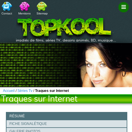
Contact
Mentions
Sitemap
Filtr
Accueil
/
Séries Tv
/
Traques sur Internet
Traques sur Internet
RÉSUMÉ
FICHE SIGNALÉTIQUE
GALERIE PHOTOS