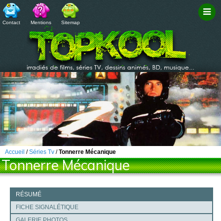
Contact
Mentions
Sitemap
Filtr
Accueil
/
Séries Tv
/
Tonnerre Mécanique
Tonnerre Mécanique
RÉSUMÉ
FICHE SIGNALÉTIQUE
GALERIE PHOTOS