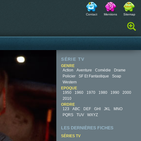
Contact
Mentions
Sitemap
Rechercher :
SÉRIE TV
GENRE
Action
Aventure
Comédie
Drame
Policier
SF Et Fantastique
Soap
Western
EPOQUE
1950
1960
1970
1980
1990
2000
2010
ORDRE
123
ABC
DEF
GHI
JKL
MNO
PQRS
TUV
WXYZ
LES DERNIÈRES FICHES
SÉRIES TV