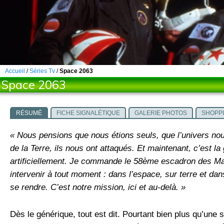
Accueil
/
Séries Tv
/
Space 2063
Space 2063
RÉSUMÉ
FICHE SIGNALÉTIQUE
GALERIE PHOTOS
SHOPP
« Nous pensions que nous étions seuls, que l’univers nou
de la Terre, ils nous ont attaqués. Et maintenant, c’est l
artificiellement. Je commande le 58ème escadron des M
intervenir à tout moment : dans l’espace, sur terre et da
se rendre. C’est notre mission, ici et au-delà. »
Dès le générique, tout est dit. Pourtant bien plus qu’une 