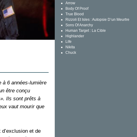
Arrow
Body Of Proof
True Blood
Rizzoli Et Isles : Autopsie D’un Meurtre
Sons Of Anarchy
Human Target : La Cible
Highlander
Life
Nikita
Chuck
ie à 6 années-lumière
 un être conçu
 Ils sont prêts à
ieux vaut mourir que
t d’exclusion et de