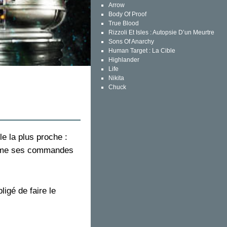
Arrow
Body Of Proof
True Blood
Rizzoli Et Isles : Autopsie D’un Meurtre
Sons Of Anarchy
Human Target : La Cible
Highlander
Life
Nikita
Chuck
le la plus proche :
ramme ses commandes
igé de faire le