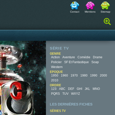
Contact
Mentions
Sitemap
Rechercher :
SÉRIE TV
GENRE
Action
Aventure
Comédie
Drame
Policier
SF Et Fantastique
Soap
Western
EPOQUE
1950
1960
1970
1980
1990
2000
2010
ORDRE
123
ABC
DEF
GHI
JKL
MNO
PQRS
TUV
WXYZ
LES DERNIÈRES FICHES
SÉRIES TV