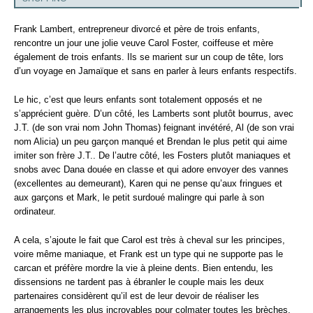
Frank Lambert, entrepreneur divorcé et père de trois enfants,
rencontre un jour une jolie veuve Carol Foster, coiffeuse et mère
également de trois enfants. Ils se marient sur un coup de tête, lors
d’un voyage en Jamaïque et sans en parler à leurs enfants respectifs.
Le hic, c’est que leurs enfants sont totalement opposés et ne
s’apprécient guère. D’un côté, les Lamberts sont plutôt bourrus, avec
J.T. (de son vrai nom John Thomas) feignant invétéré, Al (de son vrai
nom Alicia) un peu garçon manqué et Brendan le plus petit qui aime
imiter son frère J.T.. De l’autre côté, les Fosters plutôt maniaques et
snobs avec Dana douée en classe et qui adore envoyer des vannes
(excellentes au demeurant), Karen qui ne pense qu’aux fringues et
aux garçons et Mark, le petit surdoué malingre qui parle à son
ordinateur.
A cela, s’ajoute le fait que Carol est très à cheval sur les principes,
voire même maniaque, et Frank est un type qui ne supporte pas le
carcan et préfère mordre la vie à pleine dents. Bien entendu, les
dissensions ne tardent pas à ébranler le couple mais les deux
partenaires considèrent qu’il est de leur devoir de réaliser les
arrangements les plus incroyables pour colmater toutes les brèches,