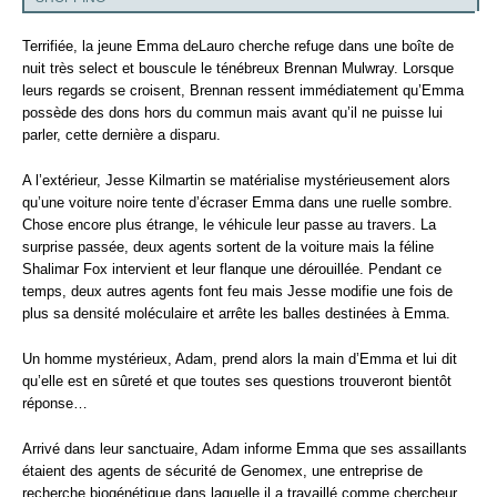
Terrifiée, la jeune Emma deLauro cherche refuge dans une boîte de
nuit très select et bouscule le ténébreux Brennan Mulwray. Lorsque
leurs regards se croisent, Brennan ressent immédiatement qu’Emma
possède des dons hors du commun mais avant qu’il ne puisse lui
parler, cette dernière a disparu.
A l’extérieur, Jesse Kilmartin se matérialise mystérieusement alors
qu’une voiture noire tente d’écraser Emma dans une ruelle sombre.
Chose encore plus étrange, le véhicule leur passe au travers. La
surprise passée, deux agents sortent de la voiture mais la féline
Shalimar Fox intervient et leur flanque une dérouillée. Pendant ce
temps, deux autres agents font feu mais Jesse modifie une fois de
plus sa densité moléculaire et arrête les balles destinées à Emma.
Un homme mystérieux, Adam, prend alors la main d’Emma et lui dit
qu’elle est en sûreté et que toutes ses questions trouveront bientôt
réponse…
Arrivé dans leur sanctuaire, Adam informe Emma que ses assaillants
étaient des agents de sécurité de Genomex, une entreprise de
recherche biogénétique dans laquelle il a travaillé comme chercheur.