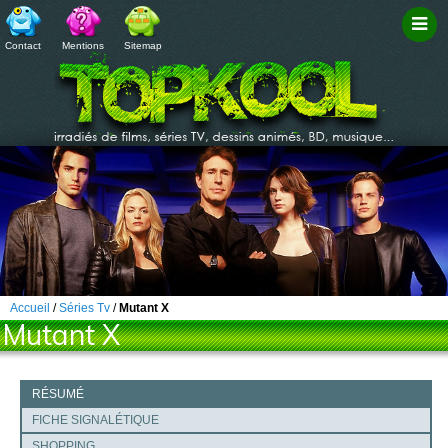
Contact
Mentions
Sitemap
Filtr
Accueil
/
Séries Tv
/
Mutant X
Mutant X
RÉSUMÉ
FICHE SIGNALÉTIQUE
SHOPPING