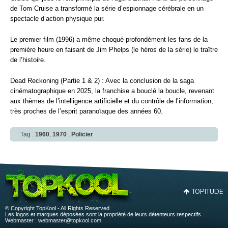
de Tom Cruise a transformé la série d’espionnage cérébrale en un
spectacle d’action physique pur.
Le premier film (1996) a même choqué profondément les fans de la
première heure en faisant de Jim Phelps (le héros de la série) le traître
de l’histoire.
Dead Reckoning (Partie 1 & 2) : Avec la conclusion de la saga
cinématographique en 2025, la franchise a bouclé la boucle, revenant
aux thèmes de l’intelligence artificielle et du contrôle de l’information,
très proches de l’esprit paranoïaque des années 60.
Tag :
1960
,
1970
,
Policier
TOPITUDE
© Copyright TopKool - All Rights Reserved
Les logos et marques déposées sont la propriété de leurs détenteurs respectifs
Webmaster :
webmaster@topkool.com