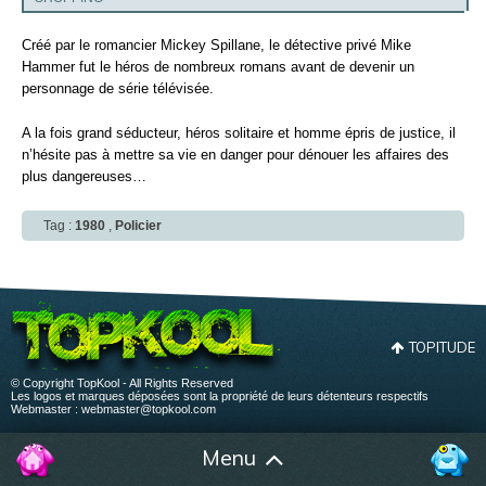
Créé par le romancier Mickey Spillane, le détective privé Mike
Hammer fut le héros de nombreux romans avant de devenir un
personnage de série télévisée.
A la fois grand séducteur, héros solitaire et homme épris de justice, il
n’hésite pas à mettre sa vie en danger pour dénouer les affaires des
plus dangereuses…
Tag :
1980
,
Policier
TOPITUDE
© Copyright TopKool - All Rights Reserved
Les logos et marques déposées sont la propriété de leurs détenteurs respectifs
Webmaster :
webmaster@topkool.com
Menu