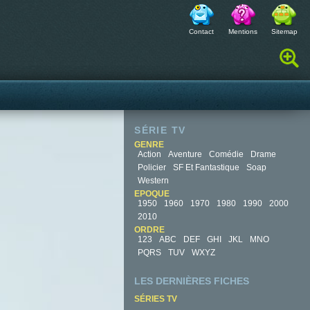
Contact
Mentions
Sitemap
Rechercher :
SÉRIE TV
GENRE
Action
Aventure
Comédie
Drame
Policier
SF Et Fantastique
Soap
Western
EPOQUE
1950
1960
1970
1980
1990
2000
2010
ORDRE
123
ABC
DEF
GHI
JKL
MNO
PQRS
TUV
WXYZ
LES DERNIÈRES FICHES
SÉRIES TV