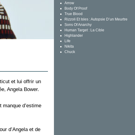
Arrow
Body Of Proof
True Blood
Rizzoli Et Isles : Autopsie D’un Meurtre
Sons Of Anarchy
Human Target : La Cible
Highlander
Life
Nikita
Chuck
ut et lui offrir un
cée, Angela Bower.
 et manque d’estime
our d’Angela et de