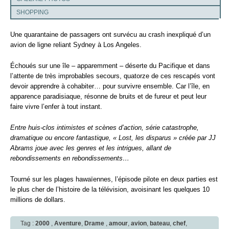
SHOPPING
Une quarantaine de passagers ont survécu au crash inexpliqué d’un
avion de ligne reliant Sydney à Los Angeles.
Échoués sur une île – apparemment – déserte du Pacifique et dans
l’attente de très improbables secours, quatorze de ces rescapés vont
devoir apprendre à cohabiter… pour survivre ensemble. Car l’île, en
apparence paradisiaque, résonne de bruits et de fureur et peut leur
faire vivre l’enfer à tout instant.
Entre huis-clos intimistes et scènes d’action, série catastrophe,
dramatique ou encore fantastique, « Lost, les disparus » créée par JJ
Abrams joue avec les genres et les intrigues, allant de
rebondissements en rebondissements…
Tourné sur les plages hawaïennes, l’épisode pilote en deux parties est
le plus cher de l’histoire de la télévision, avoisinant les quelques 10
millions de dollars.
Tag :
2000
,
Aventure
,
Drame
,
amour
,
avion
,
bateau
,
chef
,