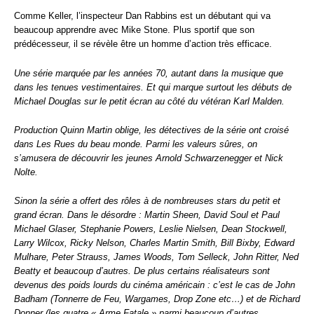
Comme Keller, l’inspecteur Dan Rabbins est un débutant qui va
beaucoup apprendre avec Mike Stone. Plus sportif que son
prédécesseur, il se révèle être un homme d’action très efficace.
Une série marquée par les années 70, autant dans la musique que
dans les tenues vestimentaires. Et qui marque surtout les débuts de
Michael Douglas sur le petit écran au côté du vétéran Karl Malden.
Production Quinn Martin oblige, les détectives de la série ont croisé
dans Les Rues du beau monde. Parmi les valeurs sûres, on
s’amusera de découvrir les jeunes Arnold Schwarzenegger et Nick
Nolte.
Sinon la série a offert des rôles à de nombreuses stars du petit et
grand écran. Dans le désordre : Martin Sheen, David Soul et Paul
Michael Glaser, Stephanie Powers, Leslie Nielsen, Dean Stockwell,
Larry Wilcox, Ricky Nelson, Charles Martin Smith, Bill Bixby, Edward
Mulhare, Peter Strauss, James Woods, Tom Selleck, John Ritter, Ned
Beatty et beaucoup d’autres. De plus certains réalisateurs sont
devenus des poids lourds du cinéma américain : c’est le cas de John
Badham (Tonnerre de Feu, Wargames, Drop Zone etc…) et de Richard
Donner (les quatre « Arme Fatale » parmi beaucoup d’autres