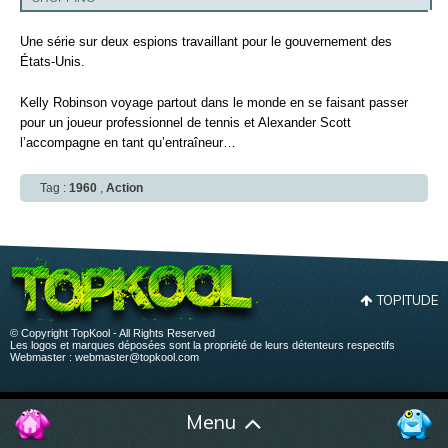
Une série sur deux espions travaillant pour le gouvernement des
États-Unis.
Kelly Robinson voyage partout dans le monde en se faisant passer
pour un joueur professionnel de tennis et Alexander Scott
l’accompagne en tant qu’entraîneur…
Tag :
1960
,
Action
TOPITUDE
© Copyright TopKool - All Rights Reserved
Les logos et marques déposées sont la propriété de leurs détenteurs respectifs
Webmaster :
webmaster@topkool.com
Menu