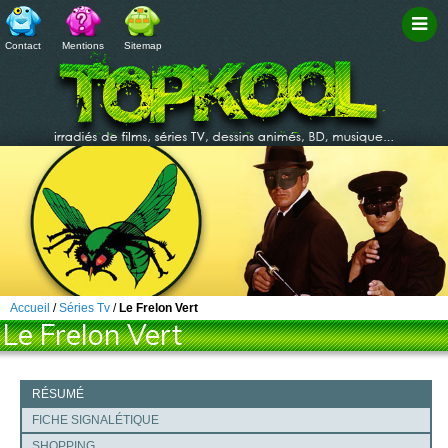
Contact
Mentions
Sitemap
Filtr
Accueil
/
Séries Tv
/
Le Frelon Vert
Le Frelon Vert
RÉSUMÉ
FICHE SIGNALÉTIQUE
SHOPPING