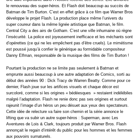
le renouveau des super-héros. Et Flash doit beaucoup au succès de
Batman de Tim Burton. C’est en effet grâce à ce film que Warner Bros
développe le projet Flash. La production place même l’univers du
super coureur dans la même lignée artistique que Batman, le film.
Central City a des airs de Gotham. C’est une ville inhumaine où règne
l’insécurité. La police est joyeusement inefficace et les méchants sont
d’opérettes (ce qui ne les empêchent pas d’être cruels). Le mimétisme
est poussé jusqu’à confier le générique au formidable compositeur
Danny Elfman, responsable de la musique des films de Tim Burton !
Pourtant la production ne se limite pas seulement à Batman et
emprunte aussi beaucoup à une autre adaptation de Comics, sorti au
début des années 90 : Dick Tracy de Warren Beatty. Comme pour ce
dernier, Flash joue sur les artifices visuels et chaque décor est
surcoloré, comme si les origines « bédéesques » restaient indélébiles
malgré l’adaptation. Flash ne renie donc pas ses origines et surtout
rajeunit l’image d’un héros un peu désuet aux yeux des spectateurs.
Cette idée de relecture va faire son chemin et la série annonce le
lifting que va subir un autre super-héros : Superman, avec Les
Aventures de Lois & Clark, toujours produit par Warner Bros. Flash
annonçait le regain d’intérêt du public pour les hommes et les femmes
aux pouvoirs surnaturels.