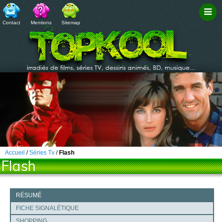
Contact
Mentions
Sitemap
Filtr
Accueil
/
Séries Tv
/
Flash
Flash
RÉSUMÉ
FICHE SIGNALÉTIQUE
SHOPPING