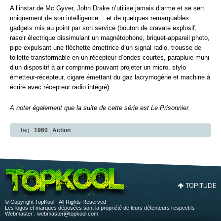
A l’instar de Mc Gyver, John Drake n’utilise jamais d’arme et se sert
uniquement de son intelligence… et de quelques remarquables
gadgets mis au point par son service (bouton de cravate explosif,
rasoir électrique dissimulant un magnétophone, briquet-appareil photo,
pipe expulsant une fléchette émettrice d’un signal radio, trousse de
toilette transformable en un récepteur d’ondes courtes, parapluie muni
d’un dispositif à air comprimé pouvant projeter un micro, stylo
émetteur-récepteur, cigare émettant du gaz lacrymogène et machine à
écrire avec récepteur radio intégré).
A noter également que la suite de cette série est Le Prisonnier.
Tag :
1960
,
Action
TOPITUDE
© Copyright TopKool - All Rights Reserved
Les logos et marques déposées sont la propriété de leurs détenteurs respectifs
Webmaster :
webmaster@topkool.com