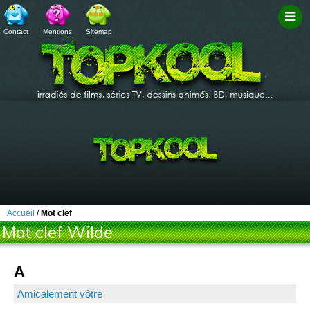
Contact
Mentions
Sitemap
Filtr
Accueil
/
Mot clef
Mot clef Wilde
A
Amicalement vôtre