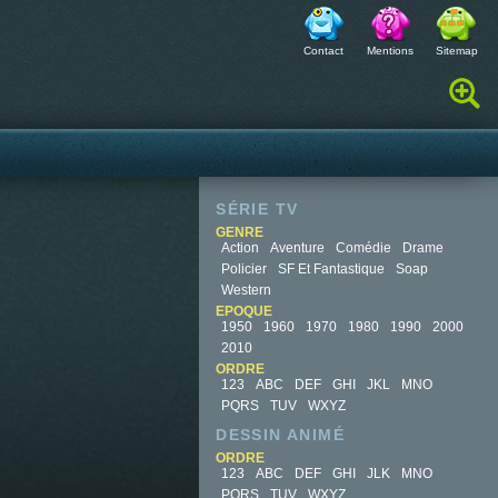
Contact
Mentions
Sitemap
Rechercher :
SÉRIE TV
GENRE
Action
Aventure
Comédie
Drame
Policier
SF Et Fantastique
Soap
Western
EPOQUE
1950
1960
1970
1980
1990
2000
2010
ORDRE
123
ABC
DEF
GHI
JKL
MNO
PQRS
TUV
WXYZ
DESSIN ANIMÉ
ORDRE
123
ABC
DEF
GHI
JLK
MNO
PQRS
TUV
WXYZ