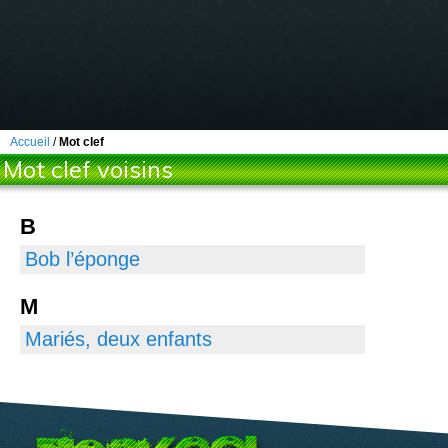
Accueil
/
Mot clef
Mot clef voisins
B
Bob l’éponge
M
Mariés, deux enfants