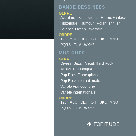
BANDE DESSINÉES
GENRE
Aventure
Fantastique
Heroic Fantasy
Historique
Humour
Polar / Thriller
Science-Fiction
Western
ORDRE
123
ABC
DEF
GHI
JKL
MNO
PQRS
TUV
WXYZ
MUSIQUES
GENRE
Divers
Jazz
Metal, Hard Rock
Musique Classique
Pop Rock Francophone
Pop Rock Internationale
Variété Francophone
Variété Internationale
ORDRE
123
ABC
DEF
GHI
JKL
MNO
PQRS
TUV
WXYZ
TOPITUDE