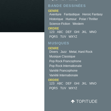
BANDE DESSINÉES
GENRE
Aventure
Fantastique
Heroic Fantasy
Historique
Humour
Polar / Thriller
Science-Fiction
Western
ORDRE
123
ABC
DEF
GHI
JKL
MNO
PQRS
TUV
WXYZ
MUSIQUES
GENRE
Divers
Jazz
Metal, Hard Rock
Musique Classique
Pop Rock Francophone
Pop Rock Internationale
Variété Francophone
Variété Internationale
ORDRE
123
ABC
DEF
GHI
JKL
MNO
PQRS
TUV
WXYZ
TOPITUDE