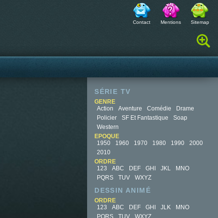
Contact
Mentions
Sitemap
Rechercher :
SÉRIE TV
GENRE
Action
Aventure
Comédie
Drame
Policier
SF Et Fantastique
Soap
Western
EPOQUE
1950
1960
1970
1980
1990
2000
2010
ORDRE
123
ABC
DEF
GHI
JKL
MNO
PQRS
TUV
WXYZ
DESSIN ANIMÉ
ORDRE
123
ABC
DEF
GHI
JLK
MNO
PQRS
TUV
WXYZ