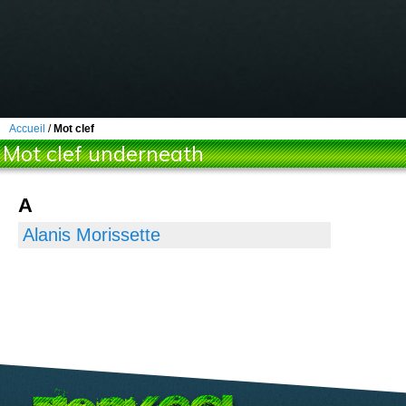
Accueil
/
Mot clef
Mot clef underneath
A
Alanis Morissette