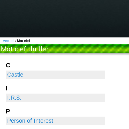
Accueil
/
Mot clef
Mot clef thriller
C
Castle
I
I.R.$.
P
Person of Interest