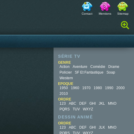
Contact
Mentions
Sitemap
Rechercher :
SÉRIE TV
GENRE
Action
Aventure
Comédie
Drame
Policier
SF Et Fantastique
Soap
Western
EPOQUE
1950
1960
1970
1980
1990
2000
2010
ORDRE
123
ABC
DEF
GHI
JKL
MNO
PQRS
TUV
WXYZ
DESSIN ANIMÉ
ORDRE
123
ABC
DEF
GHI
JLK
MNO
PQRS
TUV
WXYZ