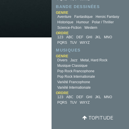
BANDE DESSINÉES
GENRE
Aventure
Fantastique
Heroic Fantasy
Historique
Humour
Polar / Thriller
Science-Fiction
Western
ORDRE
123
ABC
DEF
GHI
JKL
MNO
PQRS
TUV
WXYZ
MUSIQUES
GENRE
Divers
Jazz
Metal, Hard Rock
Musique Classique
Pop Rock Francophone
Pop Rock Internationale
Variété Francophone
Variété Internationale
ORDRE
123
ABC
DEF
GHI
JKL
MNO
PQRS
TUV
WXYZ
TOPITUDE