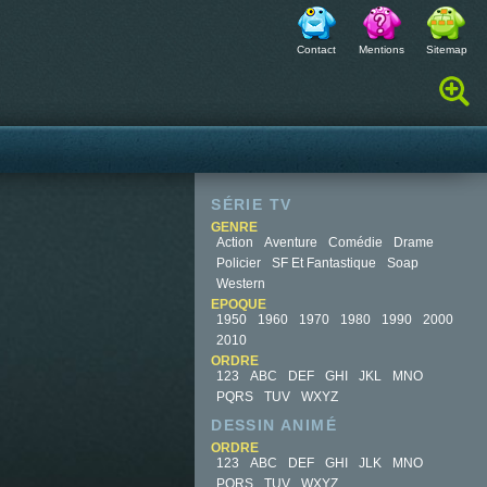
Contact
Mentions
Sitemap
Rechercher :
SÉRIE TV
GENRE
Action
Aventure
Comédie
Drame
Policier
SF Et Fantastique
Soap
Western
EPOQUE
1950
1960
1970
1980
1990
2000
2010
ORDRE
123
ABC
DEF
GHI
JKL
MNO
PQRS
TUV
WXYZ
DESSIN ANIMÉ
ORDRE
123
ABC
DEF
GHI
JLK
MNO
PQRS
TUV
WXYZ