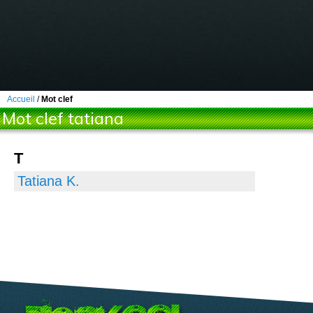
Accueil
/
Mot clef
Mot clef tatiana
T
Tatiana K.