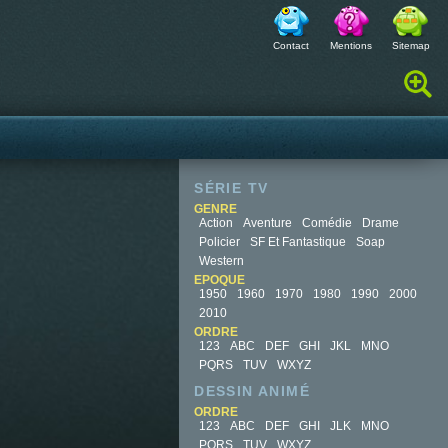
Contact
Mentions
Sitemap
Rechercher :
SÉRIE TV
GENRE
Action
Aventure
Comédie
Drame
Policier
SF Et Fantastique
Soap
Western
EPOQUE
1950
1960
1970
1980
1990
2000
2010
ORDRE
123
ABC
DEF
GHI
JKL
MNO
PQRS
TUV
WXYZ
DESSIN ANIMÉ
ORDRE
123
ABC
DEF
GHI
JLK
MNO
PQRS
TUV
WXYZ