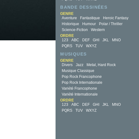
BANDE DESSINÉES
GENRE
Aventure
Fantastique
Heroic Fantasy
Historique
Humour
Polar / Thriller
Science-Fiction
Western
ORDRE
123
ABC
DEF
GHI
JKL
MNO
PQRS
TUV
WXYZ
MUSIQUES
GENRE
Divers
Jazz
Metal, Hard Rock
Musique Classique
Pop Rock Francophone
Pop Rock Internationale
Variété Francophone
Variété Internationale
ORDRE
123
ABC
DEF
GHI
JKL
MNO
PQRS
TUV
WXYZ