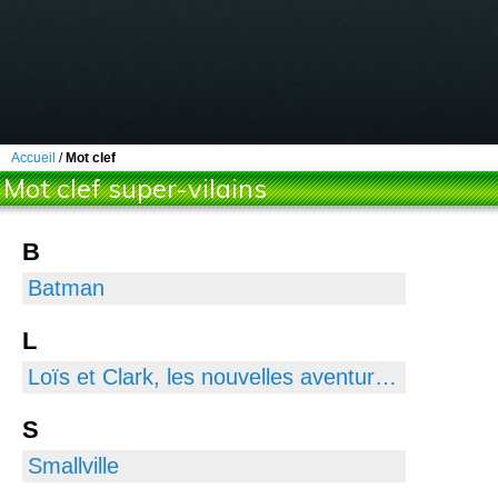
Accueil
/
Mot clef
Mot clef super-vilains
B
Batman
L
Loïs et Clark, les nouvelles aventures de Superman
S
Smallville