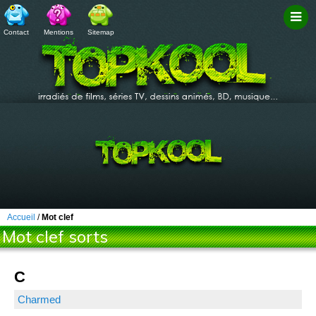
Contact
Mentions
Sitemap
Filtr
Accueil
/
Mot clef
Mot clef sorts
C
Charmed