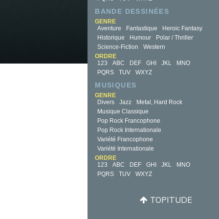
BANDE DESSINÉES
GENRE
Aventure
Fantastique
Heroic Fantasy
Historique
Humour
Polar / Thriller
Science-Fiction
Western
ORDRE
123
ABC
DEF
GHI
JKL
MNO
PQRS
TUV
WXYZ
MUSIQUES
GENRE
Divers
Jazz
Metal, Hard Rock
Musique Classique
Pop Rock Francophone
Pop Rock Internationale
Variété Francophone
Variété Internationale
ORDRE
123
ABC
DEF
GHI
JKL
MNO
PQRS
TUV
WXYZ
TOPITUDE