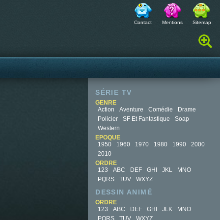
Contact
Mentions
Sitemap
Rechercher :
SÉRIE TV
GENRE
Action
Aventure
Comédie
Drame
Policier
SF Et Fantastique
Soap
Western
EPOQUE
1950
1960
1970
1980
1990
2000
2010
ORDRE
123
ABC
DEF
GHI
JKL
MNO
PQRS
TUV
WXYZ
DESSIN ANIMÉ
ORDRE
123
ABC
DEF
GHI
JLK
MNO
PQRS
TUV
WXYZ