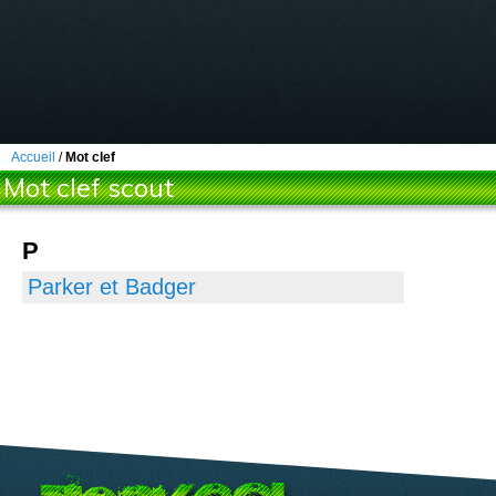
Accueil
/
Mot clef
Mot clef scout
P
Parker et Badger