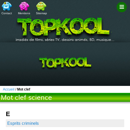
Contact
Mentions
Sitemap
Filtr
Accueil
/
Mot clef
Mot clef science
E
Esprits criminels