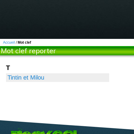
Accueil
/
Mot clef
Mot clef reporter
T
Tintin et Milou