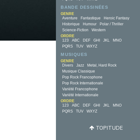
BANDE DESSINÉES
GENRE
Aventure
Fantastique
Heroic Fantasy
Historique
Humour
Polar / Thriller
Science-Fiction
Western
ORDRE
123
ABC
DEF
GHI
JKL
MNO
PQRS
TUV
WXYZ
MUSIQUES
GENRE
Divers
Jazz
Metal, Hard Rock
Musique Classique
Pop Rock Francophone
Pop Rock Internationale
Variété Francophone
Variété Internationale
ORDRE
123
ABC
DEF
GHI
JKL
MNO
PQRS
TUV
WXYZ
TOPITUDE