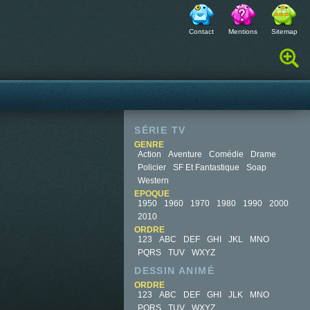
Contact
Mentions
Sitemap
Rechercher :
SÉRIE TV
GENRE
Action
Aventure
Comédie
Drame
Policier
SF Et Fantastique
Soap
Western
EPOQUE
1950
1960
1970
1980
1990
2000
2010
ORDRE
123
ABC
DEF
GHI
JKL
MNO
PQRS
TUV
WXYZ
DESSIN ANIMÉ
ORDRE
123
ABC
DEF
GHI
JLK
MNO
PQRS
TUV
WXYZ