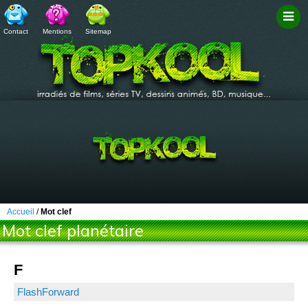
Contact
Mentions
Sitemap
Filtr
Accueil
/
Mot clef
Mot clef planétaire
F
FlashForward