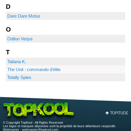
D
Dare Dare Motus
O
Odilon Verjus
T
Tatiana K.
The Unit : commando d’élite
Totally Spies
TOPITUDE
© Copyright TopKool - All Rights Reserved
Les logos et marques déposées sont la propriété de leurs détenteurs respectifs
Webmaster :
webmaster@topkool.com