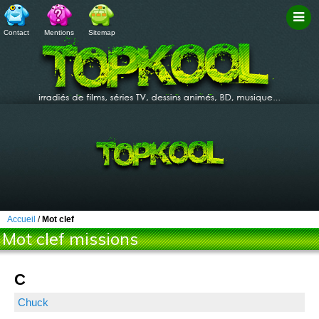
Contact
Mentions
Sitemap
Filtr
Accueil
/
Mot clef
Mot clef missions
C
Chuck