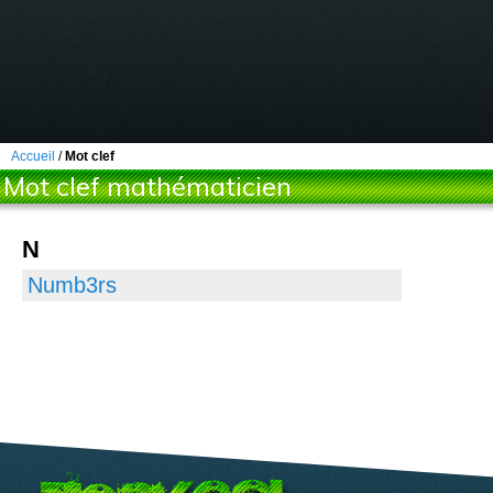
Accueil
/
Mot clef
Mot clef mathématicien
N
Numb3rs