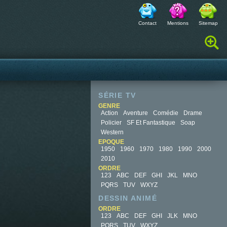
Contact
Mentions
Sitemap
Rechercher :
SÉRIE TV
GENRE
Action
Aventure
Comédie
Drame
Policier
SF Et Fantastique
Soap
Western
EPOQUE
1950
1960
1970
1980
1990
2000
2010
ORDRE
123
ABC
DEF
GHI
JKL
MNO
PQRS
TUV
WXYZ
DESSIN ANIMÉ
ORDRE
123
ABC
DEF
GHI
JLK
MNO
PQRS
TUV
WXYZ