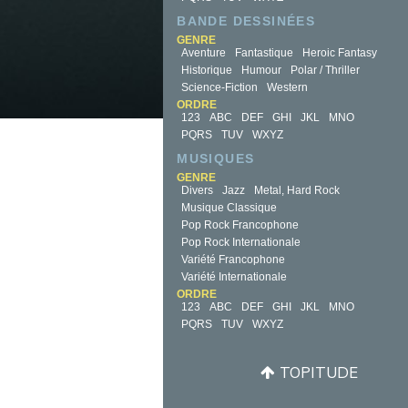
BANDE DESSINÉES
GENRE
Aventure
Fantastique
Heroic Fantasy
Historique
Humour
Polar / Thriller
Science-Fiction
Western
ORDRE
123
ABC
DEF
GHI
JKL
MNO
PQRS
TUV
WXYZ
MUSIQUES
GENRE
Divers
Jazz
Metal, Hard Rock
Musique Classique
Pop Rock Francophone
Pop Rock Internationale
Variété Francophone
Variété Internationale
ORDRE
123
ABC
DEF
GHI
JKL
MNO
PQRS
TUV
WXYZ
TOPITUDE