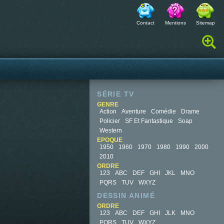
Contact
Mentions
Sitemap
Rechercher :
SÉRIE TV
GENRE
Action
Aventure
Comédie
Drame
Policier
SF Et Fantastique
Soap
Western
EPOQUE
1950
1960
1970
1980
1990
2000
2010
ORDRE
123
ABC
DEF
GHI
JKL
MNO
PQRS
TUV
WXYZ
DESSIN ANIMÉ
ORDRE
123
ABC
DEF
GHI
JLK
MNO
PQRS
TUV
WXYZ