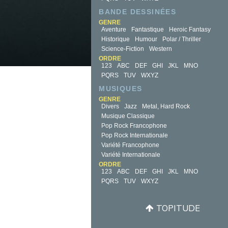
BANDE DESSINÉES
GENRE
Aventure
Fantastique
Heroic Fantasy
Historique
Humour
Polar / Thriller
Science-Fiction
Western
ORDRE
123
ABC
DEF
GHI
JKL
MNO
PQRS
TUV
WXYZ
MUSIQUES
GENRE
Divers
Jazz
Metal, Hard Rock
Musique Classique
Pop Rock Francophone
Pop Rock Internationale
Variété Francophone
Variété Internationale
ORDRE
123
ABC
DEF
GHI
JKL
MNO
PQRS
TUV
WXYZ
TOPITUDE