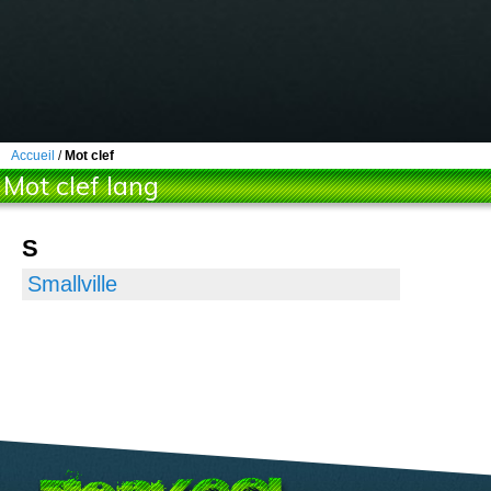
Accueil
/
Mot clef
Mot clef lang
S
Smallville