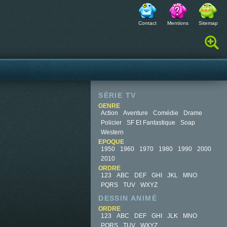
Contact
Mentions
Sitemap
Rechercher :
SÉRIE TV
GENRE
Action
Aventure
Comédie
Drame
Policier
SF Et Fantastique
Soap
Western
EPOQUE
1950
1960
1970
1980
1990
2000
2010
ORDRE
123
ABC
DEF
GHI
JKL
MNO
PQRS
TUV
WXYZ
DESSIN ANIMÉ
ORDRE
123
ABC
DEF
GHI
JLK
MNO
PQRS
TUV
WXYZ