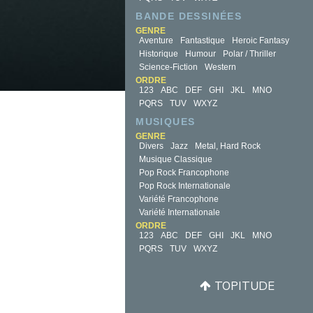
BANDE DESSINÉES
GENRE
Aventure
Fantastique
Heroic Fantasy
Historique
Humour
Polar / Thriller
Science-Fiction
Western
ORDRE
123
ABC
DEF
GHI
JKL
MNO
PQRS
TUV
WXYZ
MUSIQUES
GENRE
Divers
Jazz
Metal, Hard Rock
Musique Classique
Pop Rock Francophone
Pop Rock Internationale
Variété Francophone
Variété Internationale
ORDRE
123
ABC
DEF
GHI
JKL
MNO
PQRS
TUV
WXYZ
TOPITUDE