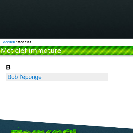
Accueil
/
Mot clef
Mot clef immature
B
Bob l’éponge