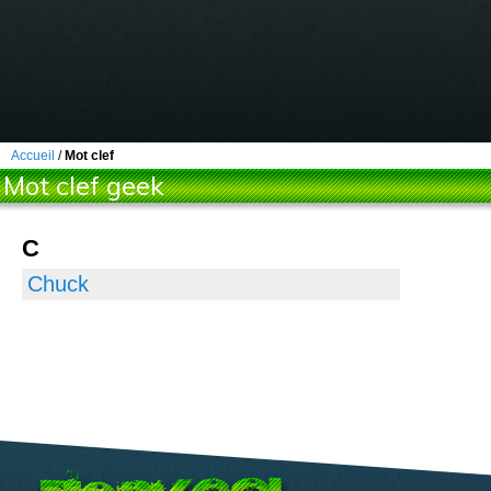
Accueil
/
Mot clef
Mot clef geek
C
Chuck