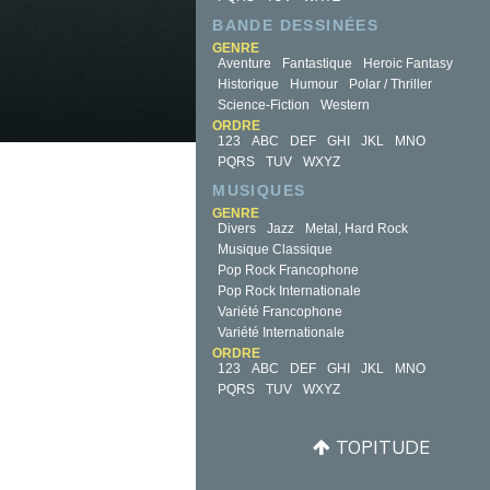
BANDE DESSINÉES
GENRE
Aventure
Fantastique
Heroic Fantasy
Historique
Humour
Polar / Thriller
Science-Fiction
Western
ORDRE
123
ABC
DEF
GHI
JKL
MNO
PQRS
TUV
WXYZ
MUSIQUES
GENRE
Divers
Jazz
Metal, Hard Rock
Musique Classique
Pop Rock Francophone
Pop Rock Internationale
Variété Francophone
Variété Internationale
ORDRE
123
ABC
DEF
GHI
JKL
MNO
PQRS
TUV
WXYZ
TOPITUDE