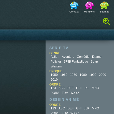
Contact
Mentions
Sitemap
Rechercher :
SÉRIE TV
GENRE
Action
Aventure
Comédie
Drame
Policier
SF Et Fantastique
Soap
Western
EPOQUE
1950
1960
1970
1980
1990
2000
2010
ORDRE
123
ABC
DEF
GHI
JKL
MNO
PQRS
TUV
WXYZ
DESSIN ANIMÉ
ORDRE
123
ABC
DEF
GHI
JLK
MNO
PQRS
TUV
WXYZ