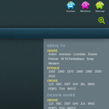
Contact
Mentions
Sitemap
Rechercher :
SÉRIE TV
GENRE
Action
Aventure
Comédie
Drame
Policier
SF Et Fantastique
Soap
Western
EPOQUE
1950
1960
1970
1980
1990
2000
2010
ORDRE
123
ABC
DEF
GHI
JKL
MNO
PQRS
TUV
WXYZ
DESSIN ANIMÉ
ORDRE
123
ABC
DEF
GHI
JLK
MNO
PQRS
TUV
WXYZ