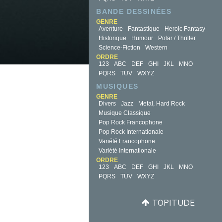
BANDE DESSINÉES
GENRE
Aventure
Fantastique
Heroic Fantasy
Historique
Humour
Polar / Thriller
Science-Fiction
Western
ORDRE
123
ABC
DEF
GHI
JKL
MNO
PQRS
TUV
WXYZ
MUSIQUES
GENRE
Divers
Jazz
Metal, Hard Rock
Musique Classique
Pop Rock Francophone
Pop Rock Internationale
Variété Francophone
Variété Internationale
ORDRE
123
ABC
DEF
GHI
JKL
MNO
PQRS
TUV
WXYZ
TOPITUDE