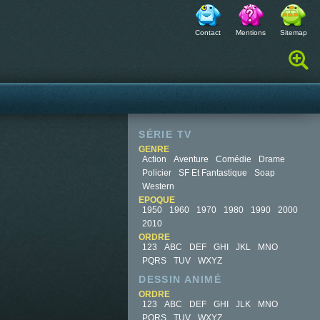
Contact
Mentions
Sitemap
Rechercher :
SÉRIE TV
GENRE
Action
Aventure
Comédie
Drame
Policier
SF Et Fantastique
Soap
Western
EPOQUE
1950
1960
1970
1980
1990
2000
2010
ORDRE
123
ABC
DEF
GHI
JKL
MNO
PQRS
TUV
WXYZ
DESSIN ANIMÉ
ORDRE
123
ABC
DEF
GHI
JLK
MNO
PQRS
TUV
WXYZ