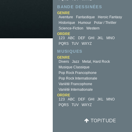
BANDE DESSINÉES
GENRE
Aventure
Fantastique
Heroic Fantasy
Historique
Humour
Polar / Thriller
Science-Fiction
Western
ORDRE
123
ABC
DEF
GHI
JKL
MNO
PQRS
TUV
WXYZ
MUSIQUES
GENRE
Divers
Jazz
Metal, Hard Rock
Musique Classique
Pop Rock Francophone
Pop Rock Internationale
Variété Francophone
Variété Internationale
ORDRE
123
ABC
DEF
GHI
JKL
MNO
PQRS
TUV
WXYZ
TOPITUDE