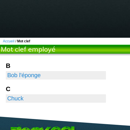
Accueil
/
Mot clef
Mot clef employé
B
Bob l’éponge
C
Chuck