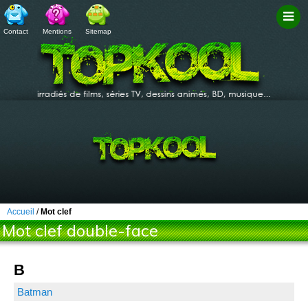
Contact
Mentions
Sitemap
Filtr
Accueil
/
Mot clef
Mot clef double-face
B
Batman