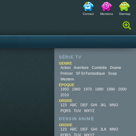
Contact
Mentions
Sitemap
Rechercher :
SÉRIE TV
GENRE
Action
Aventure
Comédie
Drame
Policier
SF Et Fantastique
Soap
Western
EPOQUE
1950
1960
1970
1980
1990
2000
2010
ORDRE
123
ABC
DEF
GHI
JKL
MNO
PQRS
TUV
WXYZ
DESSIN ANIMÉ
ORDRE
123
ABC
DEF
GHI
JLK
MNO
PQRS
TUV
WXYZ