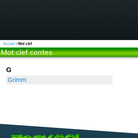
Accueil
/
Mot clef
Mot clef contes
G
Grimm