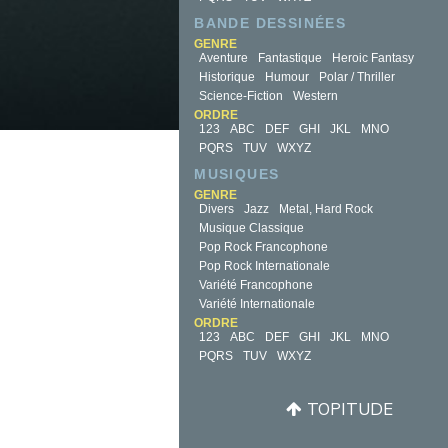
BANDE DESSINÉES
GENRE
Aventure
Fantastique
Heroic Fantasy
Historique
Humour
Polar / Thriller
Science-Fiction
Western
ORDRE
123
ABC
DEF
GHI
JKL
MNO
PQRS
TUV
WXYZ
MUSIQUES
GENRE
Divers
Jazz
Metal, Hard Rock
Musique Classique
Pop Rock Francophone
Pop Rock Internationale
Variété Francophone
Variété Internationale
ORDRE
123
ABC
DEF
GHI
JKL
MNO
PQRS
TUV
WXYZ
TOPITUDE