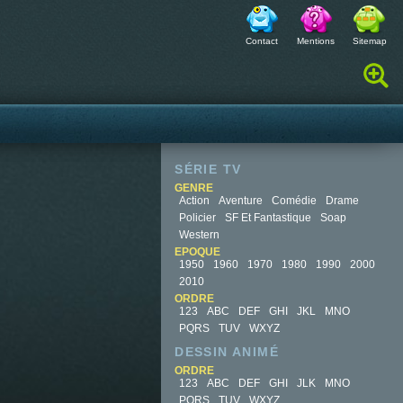
Contact
Mentions
Sitemap
Rechercher :
SÉRIE TV
GENRE
Action
Aventure
Comédie
Drame
Policier
SF Et Fantastique
Soap
Western
EPOQUE
1950
1960
1970
1980
1990
2000
2010
ORDRE
123
ABC
DEF
GHI
JKL
MNO
PQRS
TUV
WXYZ
DESSIN ANIMÉ
ORDRE
123
ABC
DEF
GHI
JLK
MNO
PQRS
TUV
WXYZ