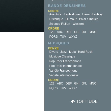
BANDE DESSINÉES
GENRE
Aventure
Fantastique
Heroic Fantasy
Historique
Humour
Polar / Thriller
Science-Fiction
Western
ORDRE
123
ABC
DEF
GHI
JKL
MNO
PQRS
TUV
WXYZ
MUSIQUES
GENRE
Divers
Jazz
Metal, Hard Rock
Musique Classique
Pop Rock Francophone
Pop Rock Internationale
Variété Francophone
Variété Internationale
ORDRE
123
ABC
DEF
GHI
JKL
MNO
PQRS
TUV
WXYZ
TOPITUDE