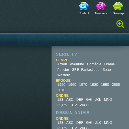
Contact
Mentions
Sitemap
Rechercher :
SÉRIE TV
GENRE
Action
Aventure
Comédie
Drame
Policier
SF Et Fantastique
Soap
Western
EPOQUE
1950
1960
1970
1980
1990
2000
2010
ORDRE
123
ABC
DEF
GHI
JKL
MNO
PQRS
TUV
WXYZ
DESSIN ANIMÉ
ORDRE
123
ABC
DEF
GHI
JLK
MNO
PQRS
TUV
WXYZ