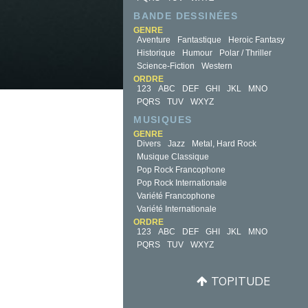
BANDE DESSINÉES
GENRE
Aventure
Fantastique
Heroic Fantasy
Historique
Humour
Polar / Thriller
Science-Fiction
Western
ORDRE
123
ABC
DEF
GHI
JKL
MNO
PQRS
TUV
WXYZ
MUSIQUES
GENRE
Divers
Jazz
Metal, Hard Rock
Musique Classique
Pop Rock Francophone
Pop Rock Internationale
Variété Francophone
Variété Internationale
ORDRE
123
ABC
DEF
GHI
JKL
MNO
PQRS
TUV
WXYZ
TOPITUDE