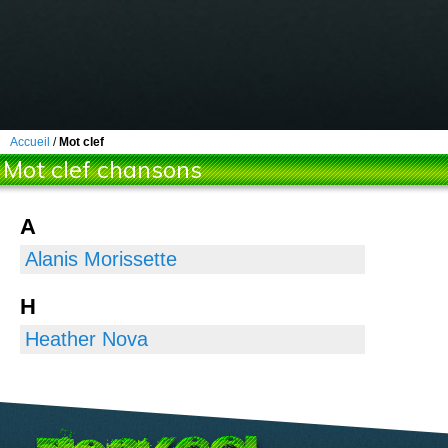
Accueil
/
Mot clef
Mot clef chansons
A
Alanis Morissette
H
Heather Nova