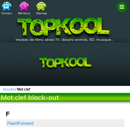
Contact
Mentions
Sitemap
Filtr
Accueil
/
Mot clef
Mot clef black-out
F
FlashForward